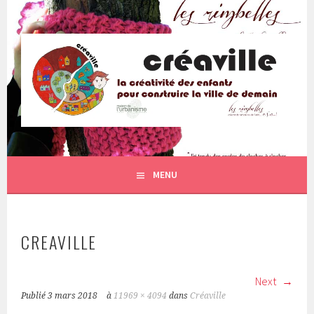
Aller
au
contenu
principal
MENU
CREAVILLE
Next
Publié
3 mars 2018
à
11969 × 4094
dans
Créaville