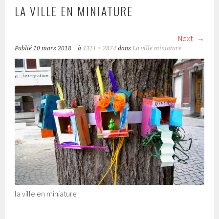
LA VILLE EN MINIATURE
Next
Publié
10 mars 2018
à
4311 × 2874
dans
La ville miniature
la ville en miniature