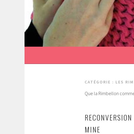
Aller
au
contenu
principal
CATÉGORIE :
LES RI
Que la Rimbellon comme
RECONVERSION 
MINE