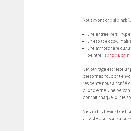
Nous avons choisi d’habil
une entrée vers l’hype
un espace cosy, mais 
une atmosphère culture
peintre
Fabrizio Borrini
Cet ouvrage est resté un 
personnes nous ont envo
résidente nous a confié q
quotidienne. Une personne 
donnait chaque jour le so
Merci à l’Echevinat de l
durable pour son autorisa