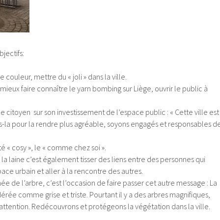
bjectifs:
couleur, mettre du « joli » dans la ville.
t mieux faire connaître le yarn bombing sur Liège, ouvrir le public à
le citoyen sur son investissement de l’espace public : « Cette ville est
ons-la pour la rendre plus agréable, soyons engagés et responsables d
é « cosy », le « comme chez soi ».
la laine c’est également tisser des liens entre des personnes qui
pace urbain et aller à la rencontre des autres.
e de l’arbre, c’est l’occasion de faire passer cet autre message : La
dérée comme grise et triste. Pourtant il y a des arbres magnifiques,
attention. Redécouvrons et protégeons la végétation dans la ville.