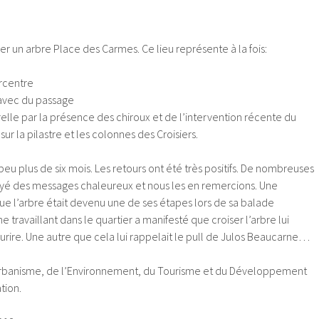
ler un arbre Place des Carmes. Ce lieu représente à la fois:
rcentre
avec du passage
lle par la présence des chiroux et de l’intervention récente du
sur la pilastre et les colonnes des Croisiers.
peu plus de six mois. Les retours ont été très positifs. De nombreuses
yé des messages chaleureux et nous les en remercions. Une
ue l’arbre était devenu une de ses étapes lors de sa balade
travaillant dans le quartier a manifesté que croiser l’arbre lui
urire. Une autre que cela lui rappelait le pull de Julos Beaucarne…
’Urbanisme, de l’Environnement, du Tourisme et du Développement
tion.