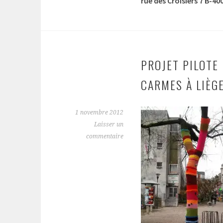
rue des Croisiers 7 B-40
PROJET PILOTE 
CARMES À LIÈG
1 novembre 2012
Laisser un
commentaire