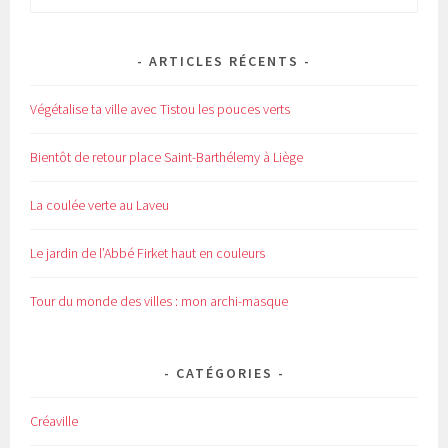
r
t
e
r
)
e
)
ARTICLES RÉCENTS
Végétalise ta ville avec Tistou les pouces verts
Bientôt de retour place Saint-Barthélemy à Liège
La coulée verte au Laveu
Le jardin de l’Abbé Firket haut en couleurs
Tour du monde des villes : mon archi-masque
CATÉGORIES
Créaville