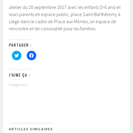
atelier du 20 septembre 2017 avec les enfants (3-6 ans) et
leurs parents en espace public, place Saint-Barthélemy à
Liège dans le cadre de Place aux Mômes, un espace de
rencontre et de convivialité pour les familles.
PARTAGER :
C
C
l
l
i
i
q
q
u
u
e
e
J’AIME ÇA :
z
z
p
p
chargement…
o
o
u
u
r
r
p
p
a
a
r
r
t
t
a
a
g
g
e
e
r
r
s
s
ARTICLES SIMILAIRES
u
u