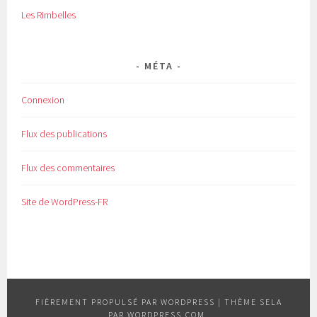
Les Rimbelles
MÉTA
Connexion
Flux des publications
Flux des commentaires
Site de WordPress-FR
FIÈREMENT PROPULSÉ PAR WORDPRESS
|
THÈME SELA
PAR
WORDPRESS.COM
.