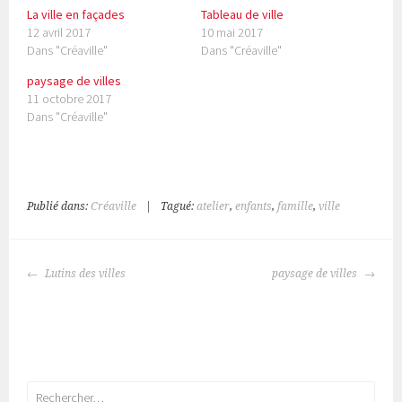
r
r
La ville en façades
Tableau de ville
T
F
w
a
12 avril 2017
10 mai 2017
i
c
Dans "Créaville"
Dans "Créaville"
t
e
t
b
e
o
paysage de villes
r
o
11 octobre 2017
(
k
o
(
Dans "Créaville"
u
o
v
u
r
v
e
r
d
e
a
d
n
a
s
n
Publié dans:
Créaville
|
Tagué:
atelier
,
enfants
,
famille
,
ville
u
s
n
u
e
n
n
e
NAVIGATION
o
n
Lutins des villes
paysage de villes
u
o
DES
v
u
e
v
ARTICLES
l
e
l
l
e
l
f
e
e
f
n
e
ê
n
Rechercher :
t
ê